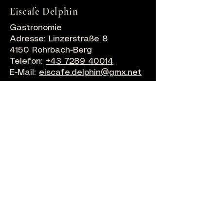
Eiscafe Delphin
Gastronomie
Adresse: Linzerstraße 8
4150 Rohrbach-Berg
Telefon:
+43 7289 40014
E-Mail:
eiscafe.delphin@gmx.net
Grenzlos Landgasthof
Gastronomie, Unterkunft
Adresse: Markt 28
4154 Kollerschlag
Telefon:
+43 7287 / 20999
E-Mail:
info@grenzlos.co.at
Hotel Weiß
Vitalhotel Lembacherhof
Gastronomie, Unterkunft