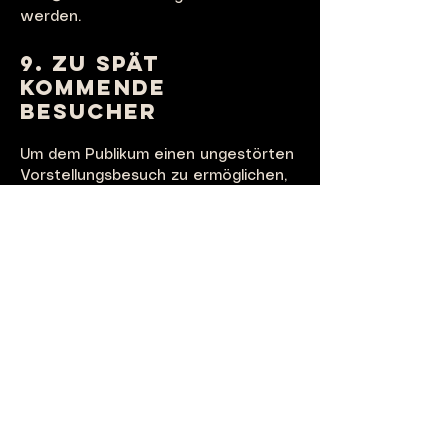
werden.
9. ZU SPÄT
KOMMENDE
BESUCHER
Um dem Publikum einen ungestörten
Vorstellungsbesuch zu
ermöglichen,
erhalten zu spät kommende
Besucher ausschließlich in der Pause
oder in einer der Applauspausen
nach Anweisung des
Publikumsdienstes Einlass.
10. URHEBERRECHTE
& SONSTIGE
SCHUTZRECHTE,
BILDNISSCHUTZ
Ohne Sondergenehmigung sind