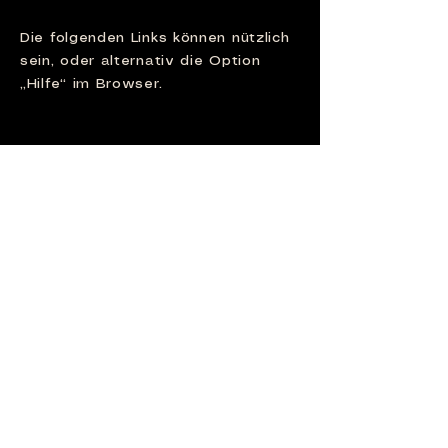
Die folgenden Links können nützlich
sein, oder alternativ die Option
„Hilfe“ im Browser.
Cookie-Einstellungen in Firefox
Cookie-Einstellungen im Internet
Explorer
Cookie-Einstellungen in Google
Chrome
Cookie-Einstellungen in Safari (OS X)
Cookie-Einstellungen in Safari (iOS)
Cookie-Einstellungen in Android